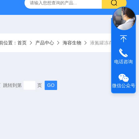
LX500科研级正置生物显微镜
DV Next锥/板粘度计
RSX
前位置：
首页
产品中心
海容生物
液氮罐冻存架
电话咨询
末页 跳转到第
页
微信公众号