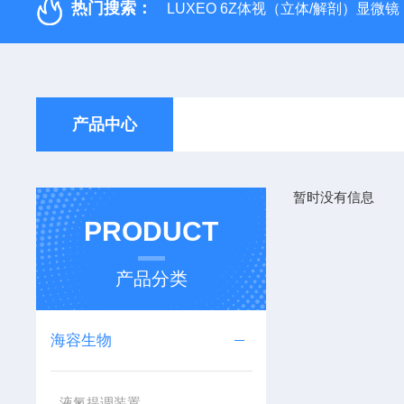
热门搜索：
LUXEO 6Z体视（立体/解剖）显微镜
产品中心
暂时没有信息
PRODUCT
产品分类
海容生物
液氮提调装置