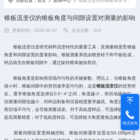
当前位置：
首页
新闻中心
锥板流变仪的锥板角度与间隙设置对测量的影响
锥板流变仪的锥板角度与间隙设置对测量的影响
更新时间：2026-02-07
点击次数：314
锥板流变仪是研究材料流变特性的重要工具，其测量精度受锥板
角度和间隙设置的显著影响。锥板测量系统由锥形转子和平板组成，
样品填充在锥板间隙中，通过旋转锥体施加剪切。
锥板角度是影响剪切场均匀性的关键参数。理论上，当锥板角度
很小时，锥板间隙中的剪切速率是均匀的，这是
锥板流变仪
的优势所
在。通常锥板角度选择在0.5°-4°之间，角度越小，剪切场越均匀，
但测量间隙也越小，对样品制备和仪器精度要求越高。角度过大时，
剪切场不均匀，会导致测量误差。对于高粘度样品，可选择较小角度
提高测量精度；对于低粘度样品，可选择较大角度避免边缘效应。
电话咨询
测量间隙设置需精确控制。锥板间隙通常设置在50-100μm之