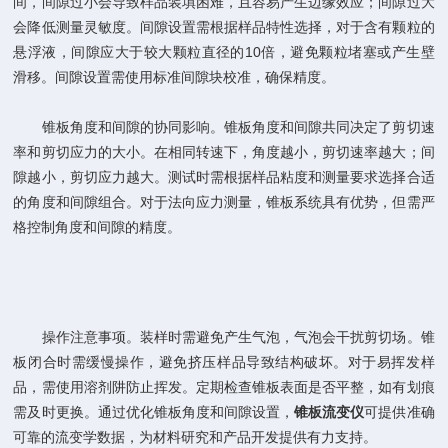
间，间隙过小会导致样品装填困难，且容易产生边缘效应；间隙过大
会降低测量灵敏度。间隙设置需根据样品特性选择，对于含有颗粒的
悬浮液，间隙应大于较大颗粒直径的10倍，避免颗粒堵塞或产生壁
滑移。间隙设置需使用标准间隙块校准，确保精度。
锥板角度和间隙的协同影响。锥板角度和间隙共同决定了剪切速
率和剪切应力的大小。在相同转速下，角度越小，剪切速率越大；间
隙越小，剪切应力越大。测试时需根据样品粘度和测量要求选择合适
的角度和间隙组合。对于法向应力测量，锥板系统具有优势，但需严
格控制角度和间隙的精度。
操作注意事项。装样时需避免产生气泡，气泡会干扰剪切场。锥
板闭合时需缓慢操作，避免挤压样品导致结构破坏。对于易挥发样
品，需使用溶剂阱防止挥发。定期检查锥板表面是否平整，如有划痕
需及时更换。通过优化锥板角度和间隙设置，
锥板流变仪
可提供准确
可靠的流变学数据，为材料研究和产品开发提供有力支持。