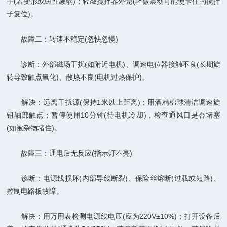
子(若变形或磁性减弱)；轻敲搅拌器外壳(轻微震动可能使卡住的搅拌
子复位)。
故障二：转速不稳定(忽快忽慢)
诊断：外部磁场干扰(如附近电机)、调速电位器接触不良(长期旋
转导致触点氧化)、散热不良(电机过热保护)。
解决：远离干扰源(保持1米以上距离)；用酒精棉球清洁调速旋
钮轴部触点；暂停使用10分钟(待电机冷却)，检查通风口是否堵塞
(如被杂物堵住)。
故障三：通电后无反应(指示灯不亮)
诊断：电源线损坏(内部导线断裂)、保险丝熔断(过载或短路)、
控制电路板故障。
解决：用万用表检测电源线电压(应为220V±10%)；打开设备后