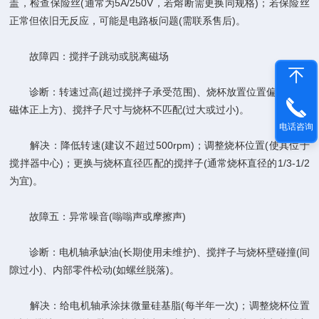
盖，检查保险丝(通常为5A/250V，若熔断需更换同规格)；若保险丝
正常但依旧无反应，可能是电路板问题(需联系售后)。
故障四：搅拌子跳动或脱离磁场
诊断：转速过高(超过搅拌子承受范围)、烧杯放置位置偏移(不在
磁体正上方)、搅拌子尺寸与烧杯不匹配(过大或过小)。
电话咨询
解决：降低转速(建议不超过500rpm)；调整烧杯位置(使其位于
搅拌器中心)；更换与烧杯直径匹配的搅拌子(通常烧杯直径的1/3-1/2
为宜)。
故障五：异常噪音(嗡嗡声或摩擦声)
诊断：电机轴承缺油(长期使用未维护)、搅拌子与烧杯壁碰撞(间
隙过小)、内部零件松动(如螺丝脱落)。
解决：给电机轴承涂抹微量硅基脂(每半年一次)；调整烧杯位置