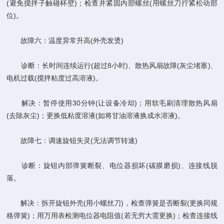
(避免搅拌子触碰杯壁)；检查并紧固内部螺丝(用螺丝刀拧紧松动部
位)。
故障六：温度异常升高(外壳发烫)
诊断：长时间连续运行(超过8小时)、散热风扇故障(灰尘堵塞)、
电机过载(搅拌粘度过高溶液)。
解决：暂停使用30分钟(让设备冷却)；用软毛刷清理散热风扇
(去除灰尘)；更换低粘度溶液(如将甘油溶液换成水溶液)。
故障七：调速旋钮失灵(无法调节转速)
诊断：旋钮内部弹簧断裂、电位器损坏(碳膜磨损)、连接线脱
落。
解决：拆开旋钮外壳(用小螺丝刀)，检查弹簧是否断裂(更换同规
格弹簧)；用万用表检测电位器电阻值(若无穷大需更换)；检查连接线