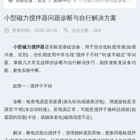
当前位置：
首页
新闻中心
小型磁力搅拌器问题诊断与自行解决方案
小型磁力搅拌器问题诊断与自行解决方案
更新时间：2025-10-15
点击次数：604
小型磁力搅拌器
是实验室基础设备，用于混合低粘度溶液(如缓
冲液、试剂)，但长期使用中常出现“搅拌子不转”“转速不稳定”等问
题。掌握几大常见故障的诊断与自行解决技巧，能快速恢复设备功
能，避免实验中断。
故障一：搅拌子不转
诊断：检查电源是否接通(插头松动或插座没电)、调速旋钮是否
调至“0”档(未启动转速)。若电源正常，可能是搅拌子被样品残留(如
凝固的琼脂)卡住，或磁体老化(磁场强度不足)。
解决：断电后取出搅拌子，清理烧杯底部异物；更换同规格搅拌